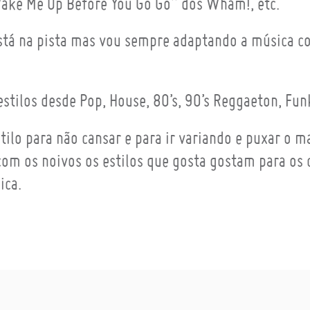
Wake Me Up Before You Go Go” dos Wham!, etc.
stá na pista mas vou sempre adaptando a música c
tilos desde Pop, House, 80’s, 90’s Reggaeton, Funk
ilo para não cansar e para ir variando e puxar o 
r com os noivos os estilos que gosta gostam para o
ica.