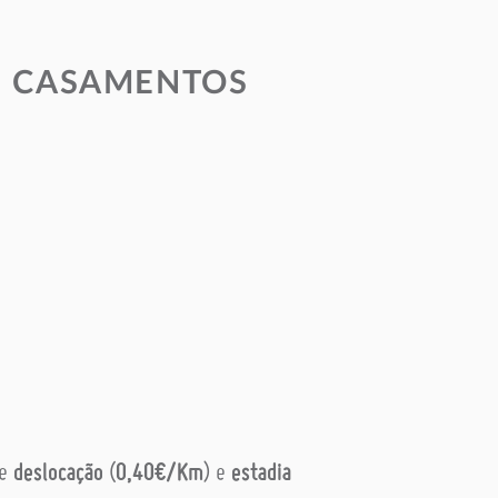
M CASAMENTOS
ce
deslocação
(
0,40€/Km
) e
estadia